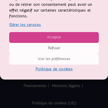
ou de retirer son consentement peut avoir un
La Boutique
effet négatif sur certaines caractéristiques et
La Bricole
fonctions.
La cantine solidaire
Les Eclaireurs
Gérer les services
Les Veilleuses
Nous Contacter
Accepter
Activ'18
Refuser
09 82 43 93 06
contact@activ18.fr
Voir les préférences
Politique de cookies
Financements
Mentions légales
Politique de cookies (UE)